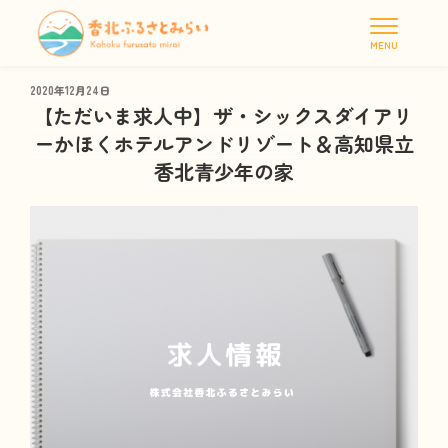
タグ:
調理員
MENU
投
2020年12月24日
稿
【ただいま求人中】ザ・シックスダイアリ
日:
ーかほくホテルアンドリゾート＆高知県立
香北青少年の家